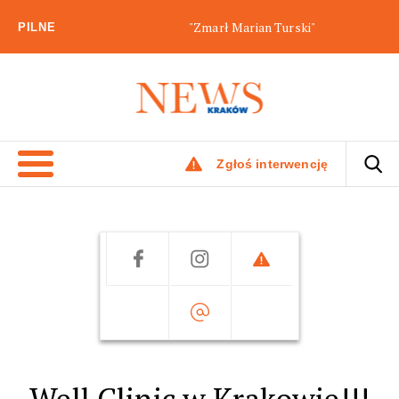
"Zmarł Marian Turski"
PILNE
Zgłoś interwencję