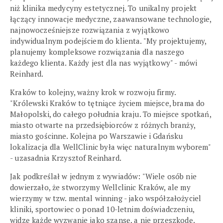
niż klinika medycyny estetycznej. To unikalny projekt
łączący innowacje medyczne, zaawansowane technologie,
najnowocześniejsze rozwiązania z wyjątkowo
indywidualnym podejściem do klienta. "My projektujemy,
planujemy kompleksowe rozwiązania dla naszego
każdego klienta. Każdy jest dla nas wyjątkowy" - mówi
Reinhard.
Kraków to kolejny, ważny krok w rozwoju firmy.
"Królewski Kraków to tętniące życiem miejsce, brama do
Małopolski, do całego południa kraju. To miejsce spotkań,
miasto otwarte na przedsiębiorców z różnych branży,
miasto gościnne. Kolejna po Warszawie i Gdańsku
lokalizacja dla WellClinic była więc naturalnym wyborem"
- uzasadnia Krzysztof Reinhard.
Jak podkreślał w jednym z wywiadów: "Wiele osób nie
dowierzało, że stworzymy Wellclinic Kraków, ale my
wierzymy w tzw. mental winning - jako współzałożyciel
kliniki, sportowiec o ponad 10-letnim doświadczeniu,
widzę każde wyzwanie jako szansę, a nie przeszkodę.