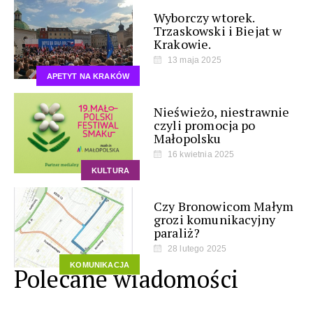
Wyborczy wtorek.
Trzaskowski i Biejat w
Krakowie.
13 maja 2025
APETYT NA KRAKÓW
Nieświeżo, niestrawnie
czyli promocja po
Małopolsku
16 kwietnia 2025
KULTURA
Czy Bronowicom Małym
grozi komunikacyjny
paraliż?
28 lutego 2025
KOMUNIKACJA
Polecane wiadomości