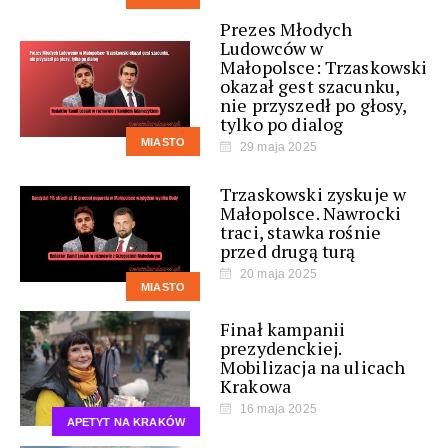
Prezes Młodych
Ludowców w
Małopolsce: Trzaskowski
okazał gest szacunku,
nie przyszedł po głosy,
tylko po dialog
MIASTO
29 maja 2025
Trzaskowski zyskuje w
Małopolsce. Nawrocki
traci, stawka rośnie
przed drugą turą
20 maja 2025
MIASTO
Finał kampanii
prezydenckiej.
Mobilizacja na ulicach
Krakowa
16 maja 2025
APETYT NA KRAKÓW