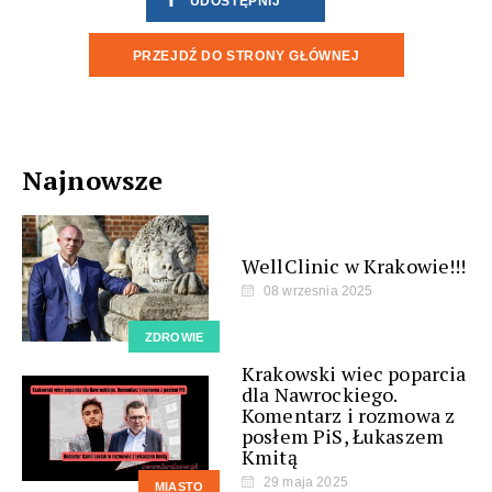
UDOSTĘPNIJ
PRZEJDŹ DO STRONY GŁÓWNEJ
Najnowsze
WellClinic w Krakowie!!!
08 wrzesnia 2025
ZDROWIE
Krakowski wiec poparcia
dla Nawrockiego.
Komentarz i rozmowa z
posłem PiS, Łukaszem
Kmitą
29 maja 2025
MIASTO