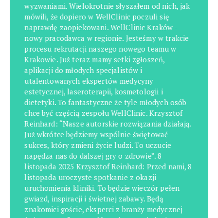
wyzwaniami. Wielokrotnie słyszałem od nich, jak
mówili, że dopiero w WellClinic poczuli się
naprawdę zaopiekowani. WellClinic Kraków -
nowy pracodawca w regionie. Jesteśmy w trakcie
procesu rekrutacji naszego nowego teamu w
Krakowie. Już teraz mamy setki zgłoszeń,
aplikacji do młodych specjalistów i
utalentowanych ekspertów medycyny
estetycznej, laseroterapii, kosmetologii i
dietetyki. To fantastyczne że tyle młodych osób
chce być częścią zespołu WellClinic. Krzysztof
Reinhard: “Nasze autorskie rozwiązania działają.
Już wkrótce będziemy wspólnie świętować
sukces, który zmieni życie ludzi. To uczucie
napędza nas do dalszej gry o zdrowie”. 8
listopada 2025 Krzysztof Reinhard: Przed nami, 8
listopada uroczyste spotkanie z okazji
uruchomienia kliniki. To będzie wieczór pełen
gwiazd, inspiracji i świetnej zabawy. Będą
znakomici goście, eksperci z branży medycznej