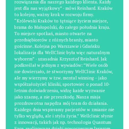
rozwiązania dla naszego każdego klienta. Każdy
jest dla nas wyjątkowy” - mówi Reinhard. Kraków
to kolejny, ważny krok w rozwoju firmy.
“Królewski Kraków to tętniące życiem miejsce,
brama do Małopolski, do całego południa kraju.
To miejsce spotkań, miasto otwarte na
przedsiębiorców z różnych branży, miasto
gościnne. Kolejna po Warszawie i Gdańsku
lokalizacja dla WellClinic była więc naturalnym
wyborem” - uzasadnia Krzysztof Reinhard. Jak
podkreślał w jednym z wywiadów: ”Wiele osób
nie dowierzało, że stworzymy WellClinic Kraków,
ale my wierzymy w tzw. mental winning – jako
współzałożyciel kliniki, sportowiec o ponad 10-
letnim doświadczeniu, widzę każde wyzwanie
jako szansę, a nie przeszkodę. Nasza misja
prozdrowotna napędza mój team do działania.
Każdego dnia wspieramy pacjentów w zmianie nie
tylko wyglądu, ale i stylu życia.” Wellclinic słynie
z innowacji, takich jak np. technologia Quantum
Face, realizowana dzięki nowoczesnym laserom.