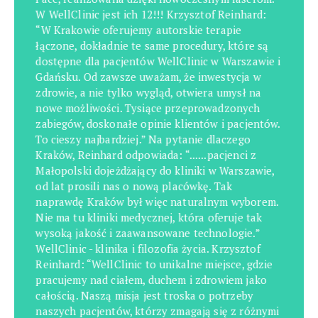
W WellClinic jest ich 12!!! Krzysztof Reinhard:
“W Krakowie oferujemy autorskie terapie
łączone, dokładnie te same procedury, które są
dostępne dla pacjentów WellClinic w Warszawie i
Gdańsku. Od zawsze uważam, że inwestycja w
zdrowie, a nie tylko wygląd, otwiera umysł na
nowe możliwości. Tysiące przeprowadzonych
zabiegów, doskonałe opinie klientów i pacjentów.
To cieszy najbardziej.” Na pytanie dlaczego
Kraków, Reinhard odpowiada: “......pacjenci z
Małopolski dojeżdżający do kliniki w Warszawie,
od lat prosili nas o nową placówkę. Tak
naprawdę Kraków był więc naturalnym wyborem.
Nie ma tu kliniki medycznej, która oferuje tak
wysoką jakość i zaawansowane technologie.”
WellClinic - klinika i filozofia życia. Krzysztof
Reinhard: “WellClinic to unikalne miejsce, gdzie
pracujemy nad ciałem, duchem i zdrowiem jako
całością. Naszą misja jest troska o potrzeby
naszych pacjentów, którzy zmagają się z różnymi