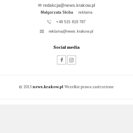
✉
redakcja@news.krakow.pl
Małgorzata Skiba
reklama
+48 515 819 787
reklama@news.krakow.pl
Social media
© 2015
news.krakow.pl
Wszelkie prawa zastrzeżone
Używamy plików cookies, aby ułatwić Ci korzystanie
ZAMKNIJ
z naszego serwisu oraz do celów statystycznych.
Jeśli nie blokujesz tych plików, to zgadzasz się na
ich użycie oraz zapisanie w pamięci urządzenia.
Pamiętaj, że możesz samodzielnie zarządzać cookies, zmieniając